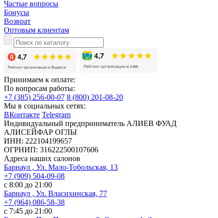
Частые вопросы
Бонусы
Возврат
Оптовым клиентам
Принимаем к оплате:
По вопросам работы:
+7 (385) 256-00-07
8 (800) 201-08-20
Мы в социальных сетях:
ВКонтакте
Telegram
Индивидуальный предприниматель АЛИЕВ ФУАД
АЛИСЕЙФАР ОГЛЫ
ИНН: 222104199657
ОГРНИП: 316222500107606
Адреса наших салонов
Барнаул , Ул. Мало-Тобольская, 13
+7 (909) 504-09-08
с 8:00 до 21:00
Барнаул , Ул. Власихинская, 77
+7 (964) 086-58-38
с 7:45 до 21:00