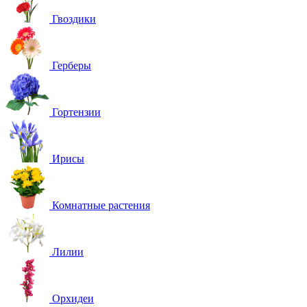
Гвоздики
Герберы
Гортензии
Ирисы
Комнатные растения
Лилии
Орхидеи