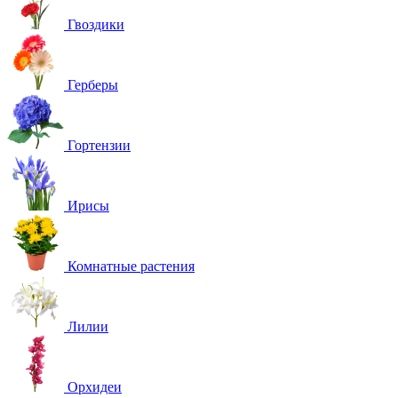
Гвоздики
Герберы
Гортензии
Ирисы
Комнатные растения
Лилии
Орхидеи