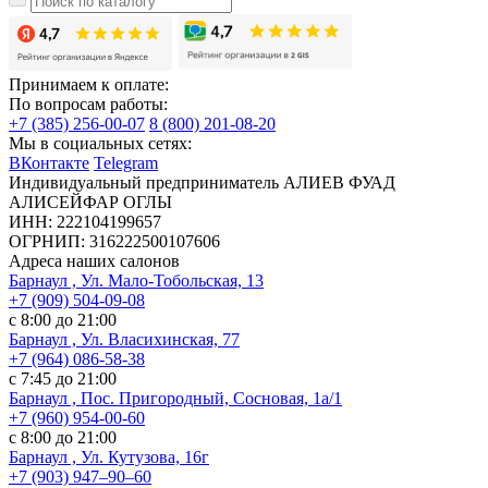
Принимаем к оплате:
По вопросам работы:
+7 (385) 256-00-07
8 (800) 201-08-20
Мы в социальных сетях:
ВКонтакте
Telegram
Индивидуальный предприниматель АЛИЕВ ФУАД
АЛИСЕЙФАР ОГЛЫ
ИНН: 222104199657
ОГРНИП: 316222500107606
Адреса наших салонов
Барнаул , Ул. Мало-Тобольская, 13
+7 (909) 504-09-08
с 8:00 до 21:00
Барнаул , Ул. Власихинская, 77
+7 (964) 086-58-38
с 7:45 до 21:00
Барнаул , Пос. Пригородный, Сосновая, 1а/1
+7 (960) 954-00-60
с 8:00 до 21:00
Барнаул , Ул. Кутузова, 16г
+7 (903) 947‒90‒60