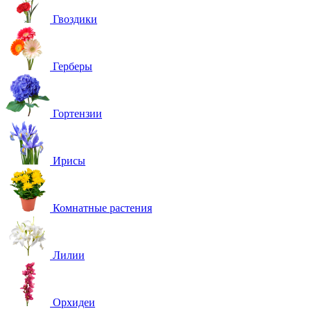
Гвоздики
Герберы
Гортензии
Ирисы
Комнатные растения
Лилии
Орхидеи