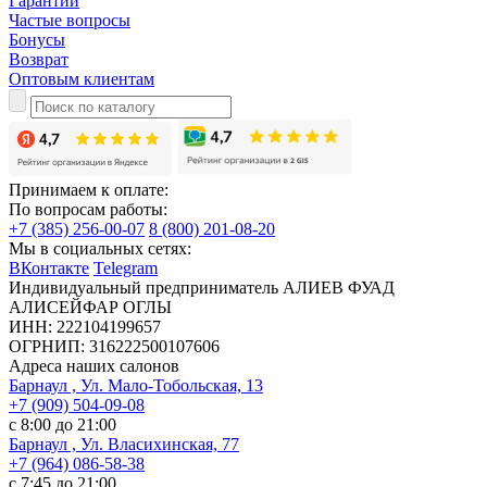
Гарантии
Частые вопросы
Бонусы
Возврат
Оптовым клиентам
Принимаем к оплате:
По вопросам работы:
+7 (385) 256-00-07
8 (800) 201-08-20
Мы в социальных сетях:
ВКонтакте
Telegram
Индивидуальный предприниматель АЛИЕВ ФУАД
АЛИСЕЙФАР ОГЛЫ
ИНН: 222104199657
ОГРНИП: 316222500107606
Адреса наших салонов
Барнаул , Ул. Мало-Тобольская, 13
+7 (909) 504-09-08
с 8:00 до 21:00
Барнаул , Ул. Власихинская, 77
+7 (964) 086-58-38
с 7:45 до 21:00