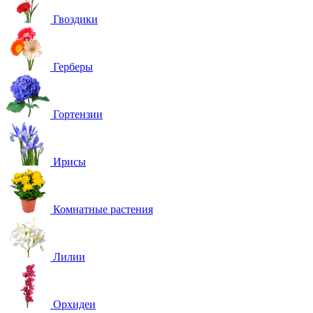
Гвоздики
Герберы
Гортензии
Ирисы
Комнатные растения
Лилии
Орхидеи