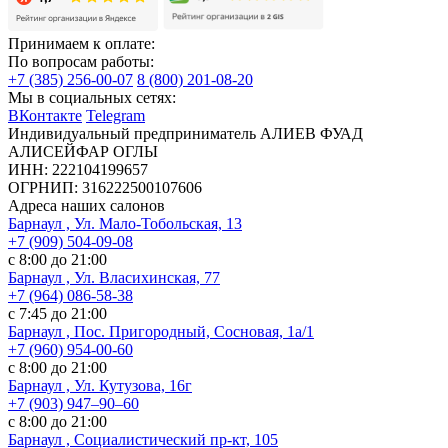
Принимаем к оплате:
По вопросам работы:
+7 (385) 256-00-07
8 (800) 201-08-20
Мы в социальных сетях:
ВКонтакте
Telegram
Индивидуальный предприниматель АЛИЕВ ФУАД
АЛИСЕЙФАР ОГЛЫ
ИНН: 222104199657
ОГРНИП: 316222500107606
Адреса наших салонов
Барнаул , Ул. Мало-Тобольская, 13
+7 (909) 504-09-08
с 8:00 до 21:00
Барнаул , Ул. Власихинская, 77
+7 (964) 086-58-38
с 7:45 до 21:00
Барнаул , Пос. Пригородный, Сосновая, 1а/1
+7 (960) 954-00-60
с 8:00 до 21:00
Барнаул , Ул. Кутузова, 16г
+7 (903) 947‒90‒60
с 8:00 до 21:00
Барнаул , Социалистический пр-кт, 105