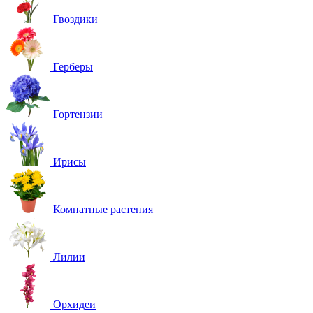
Гвоздики
Герберы
Гортензии
Ирисы
Комнатные растения
Лилии
Орхидеи