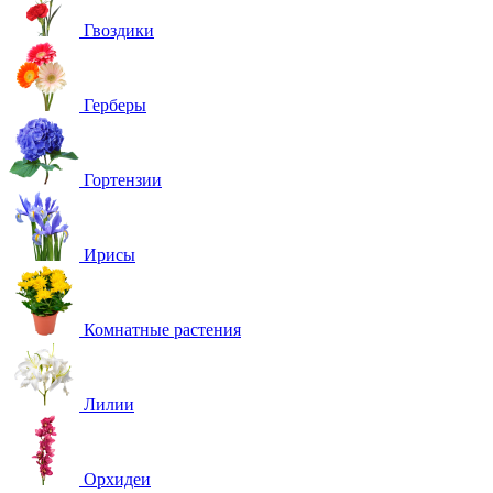
Гвоздики
Герберы
Гортензии
Ирисы
Комнатные растения
Лилии
Орхидеи